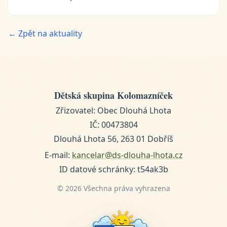
← Zpět na aktuality
Dětská skupina Kolomazníček
Zřizovatel: Obec Dlouhá Lhota
IČ: 00473804
Dlouhá Lhota 56, 263 01 Dobříš
E-mail:
kancelar@ds-dlouha-lhota.cz
ID datové schránky: t54ak3b
© 2026 Všechna práva vyhrazena