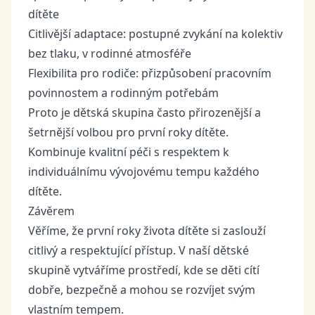
dítěte
Citlivější adaptace: postupné zvykání na kolektiv
bez tlaku, v rodinné atmosféře
Flexibilita pro rodiče: přizpůsobení pracovním
povinnostem a rodinným potřebám
Proto je dětská skupina často přirozenější a
šetrnější volbou pro první roky dítěte.
Kombinuje kvalitní péči s respektem k
individuálnímu vývojovému tempu každého
dítěte.
Závěrem
Věříme, že první roky života dítěte si zaslouží
citlivý a respektující přístup. V naší dětské
skupině vytváříme prostředí, kde se děti cítí
dobře, bezpečně a mohou se rozvíjet svým
vlastním tempem.