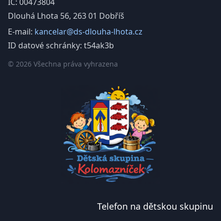
IČ: 00473804
Dlouhá Lhota 56, 263 01 Dobříš
E-mail:
kancelar@ds-dlouha-lhota.cz
ID datové schránky: t54ak3b
© 2026 Všechna práva vyhrazena
Telefon na dětskou skupinu